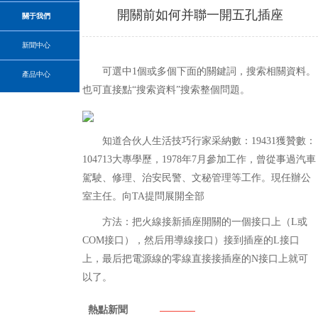
開關前如何并聯一開五孔插座
關于我們
新聞中心
可選中1個或多個下面的關鍵詞，搜索相關資料。
產品中心
也可直接點“搜索資料”搜索整個問題。
知道合伙人生活技巧行家采納數：19431獲贊數：
104713大專學歷，1978年7月參加工作，曾從事過汽車
駕駛、修理、治安民警、文秘管理等工作。現任辦公
室主任。向TA提問展開全部
方法：把火線接新插座開關的一個接口上（L或
COM接口），然后用導線接口）接到插座的L接口
上，最后把電源線的零線直接接插座的N接口上就可
以了。
熱點新聞