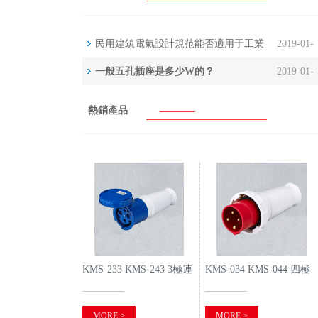
民用建筑電氣設計規范能否適用于工業
2019-01-
廠房
一般五孔插座是多少W的？
2019-01-
31
31
熱銷產品
KMS-233 KMS-243 3極連
KMS-034 KMS-044 四極
接器
工業插頭
MORE >
MORE >