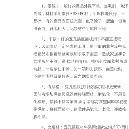
1、眼觀：一般好的產品外觀平整、無毛刺，色澤
亮麗，材料采用優質ABS+PC料，阻燃性能良好，不
易碎。有的產品表面雖光潔，似乎涂了一層油，但色
澤蒼白、質地粗大，此類材料阻燃性不好。
2、 手按：好的五孔插座面板用手不能直接取
下，必須借助一定的專用工具，而一般的非主流中低
檔產品則很容易就可以用手取下面蓋，造成家居和公
共場所的不雅。選 擇時用食指、拇指分按面蓋對角成
端點，一端按住不動，另一端用力按壓，面蓋松動、
下陷的產品質量較差，反之則質量可信。
3、看結構 ：雙孔壓板接線較螺釘壓線更安全，
因前者增加導線與電器件接觸面積，耐氧化，不易發
生松動、接觸不良等幫障;而后者螺釘在堅固時容易壓
傷導線，接觸面積小，使電件易氧化、老化，導致接
觸不良。
4、比選材：五孔插座材料采用錫磷生銅片可得到