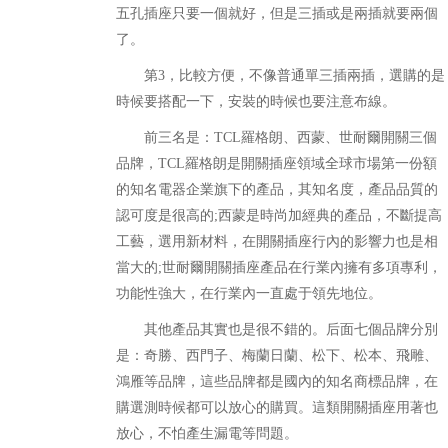
五孔插座只要一個就好，但是三插或是兩插就要兩個
了。
第3，比較方便，不像普通單三插兩插，選購的是
時候要搭配一下，安裝的時候也要注意布線。
前三名是：TCL羅格朗、西蒙、世耐爾開關三個
品牌，TCL羅格朗是開關插座領域全球市場第一份額
的知名電器企業旗下的產品，其知名度，產品品質的
認可度是很高的;西蒙是時尚加經典的產品，不斷提高
工藝，選用新材料，在開關插座行內的影響力也是相
當大的;世耐爾開關插座產品在行業內擁有多項專利，
功能性強大，在行業內一直處于領先地位。
其他產品其實也是很不錯的。后面七個品牌分別
是：奇勝、西門子、梅蘭日蘭、松下、松本、飛雕、
鴻雁等品牌，這些品牌都是國內的知名商標品牌，在
購選測時候都可以放心的購買。這類開關插座用著也
放心，不怕產生漏電等問題。