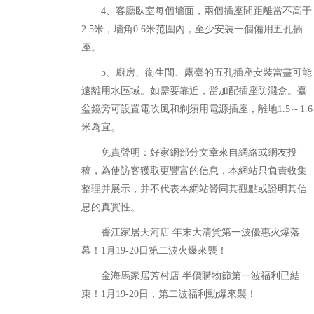
4、客廳臥室每個墻面，兩個插座間距離當不高于
2.5米，墻角0.6米范圍內，至少安裝一個備用五孔插
座。
5、廚房、衛生間、露臺的五孔插座安裝當盡可能
遠離用水區域。如需要靠近，當加配插座防濺盒。臺
盆鏡旁可設置電吹風和剃須用電源插座，離地1.5～1.6
米為宜。
免責聲明：好家網部分文章來自網絡或網友投
稿，為使訪客獲取更豐富的信息，本網站只負責收集
整理并展示，并不代表本網站贊同其觀點或證明其信
息的真實性。
香江家居天河店 年末大清貨第一波優惠火爆落
幕！1月19-20日第二波火爆來襲！
金海馬家居芳村店 半價購物節第一波福利已結
束！1月19-20日，第二波福利勁爆來襲！