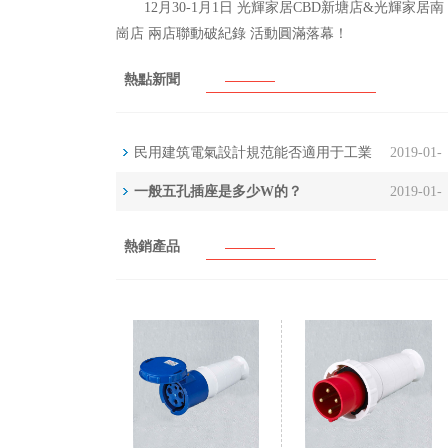
12月30-1月1日 光輝家居CBD新塘店&光輝家居南
崗店 兩店聯動破紀錄 活動圓滿落幕！
熱點新聞
民用建筑電氣設計規范能否適用于工業
2019-01-
廠房
一般五孔插座是多少W的？
2019-01-
31
31
熱銷產品