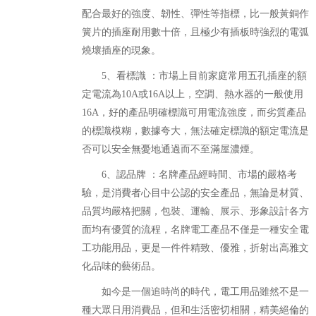
配合最好的強度、韌性、彈性等指標，比一般黃銅作
簧片的插座耐用數十倍，且極少有插板時強烈的電弧
燒壞插座的現象。
5、看標識 ：市場上目前家庭常用五孔插座的額
定電流為10A或16A以上，空調、熱水器的一般使用
16A，好的產品明確標識可用電流強度，而劣質產品
的標識模糊，數據夸大，無法確定標識的額定電流是
否可以安全無憂地通過而不至滿屋濃煙。
6、認品牌 ：名牌產品經時間、市場的嚴格考
驗，是消費者心目中公認的安全產品，無論是材質、
品質均嚴格把關，包裝、運輸、展示、形象設計各方
面均有優質的流程，名牌電工產品不僅是一種安全電
工功能用品，更是一件件精致、優雅，折射出高雅文
化品味的藝術品。
如今是一個追時尚的時代，電工用品雖然不是一
種大眾日用消費品，但和生活密切相關，精美絕倫的