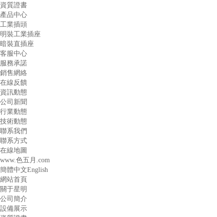
資質證書
產品中心
工業插頭
明裝工業插座
暗裝直插座
客服中心
服務承諾
銷售網絡
在線反饋
資訊動態
公司新聞
行業動態
技術動態
聯系我們
聯系方式
在線地圖
www.色五月.com
簡體中文
English
網站首頁
關于星明
公司簡介
設備展示