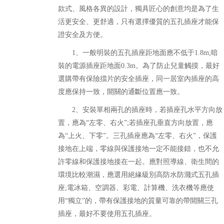
款式、風格各異的設計，獨具匠心的創意均是為了生
活更安全、更舒適，只有選擇優質的五孔插座才能保
證安全及方便。
1、一般明裝的五孔插座距地面應不低于1.8m;暗
裝的電源插座距地面0.3m。為了防止兒童觸摸，最好
選購帶有保險擋片的安全插座，同一居室內插座的高
度應保持一致，開關的通斷位置應一致。
2、安裝單相兩孔的插座時，若插座孔水平方向放
置，應為“左零、右火”;若插座孔垂直方向放置，應
為“上火、下零”。三孔插座應為“左零、右火”，保護
接地在上端，零線與保護接地一定不能接錯，也不允
許零線和保護接地接在一起。應對照導線、衛生間的
環境比較潮濕，應選用絕緣級別高防水防濺式五孔插
座;電冰箱、空調器、彩電、計算機、洗衣機等應使
用“獨立”的，帶有保護接地的質量可靠的帶開關三孔
插座，最好不要使用五孔插座。