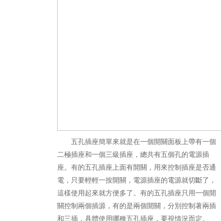
五孔插座簡單來就是在一個開關面板上帶有一個
二極插座和一個三級插座，總共有五個孔的電源插
座。有的五孔插座上面有開關，用來控制插座是否通
電，只要輕輕一按開關，電源插座的電源就切斷了，
這樣使用起來就方便多了。有的五孔插座只用一個開
關控制兩個插源，有的是兩個開關，分別控制著兩插
和三插，具體使用哪種五孔插座，要視情況而定。